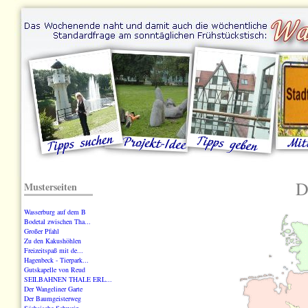
D
Musterseiten
Wasserburg auf dem B
Bodetal zwischen Tha...
Großer Pfahl
Zu den Kakushöhlen
Freizeitspaß mit de...
Hagenbeck - Tierpark...
Gutskapelle von Reud
SEILBAHNEN THALE ERL...
Der Wangeliner Garte
Der Baumgeisterweg