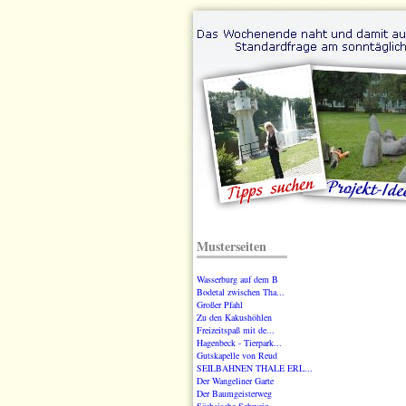
Musterseiten
Wasserburg auf dem B
Bodetal zwischen Tha...
Großer Pfahl
Zu den Kakushöhlen
Freizeitspaß mit de...
Hagenbeck - Tierpark...
Gutskapelle von Reud
SEILBAHNEN THALE ERL...
Der Wangeliner Garte
Der Baumgeisterweg